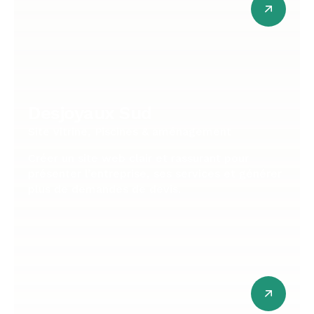
Desjoyaux Sud
Site vitrine, Piscines & aménagement
Créer un site web clair et rassurant pour
présenter l’entreprise, ses services et générer
plus de demandes de devis.