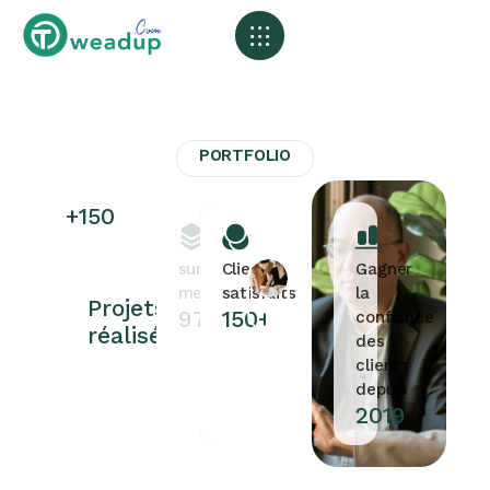
Agents Ai & Automatisation
Marketing Digital
Graphisme & Vidéo
PORTFOLIO
+150
sur
Clients
Gagner
mesure
satisfaits
la
Projets
97%
150+
confiance
réalisés
des
clients
depuis
2019