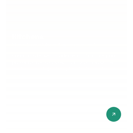
Kitchena
Site vitrine, Cuisine & aménagement
Créer un site web moderne et structuré pour
présenter les services, mettre en valeur les
réalisations et générer plus de demandes de
devis.