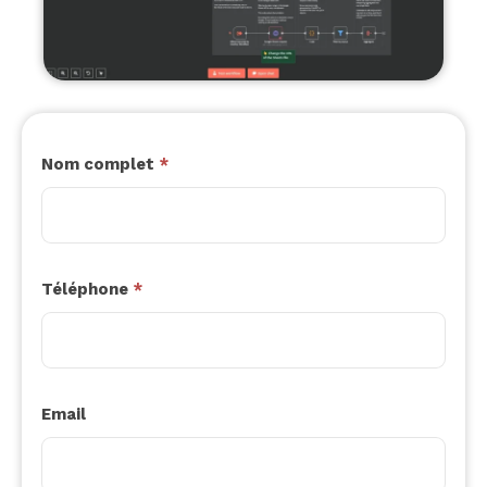
Demandez
Nom complet
*
votre
devis
Téléphone
*
Email