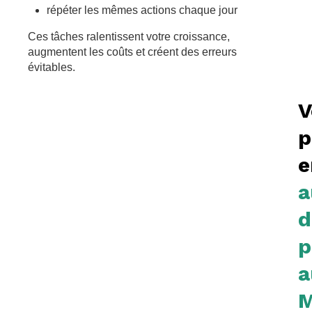
répéter les mêmes actions chaque jour
Ces tâches ralentissent votre croissance,
augmentent les coûts et créent des erreurs
évitables.
V
p
e
a
d
p
a
M