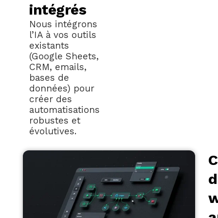
intégrés
Nous intégrons
l’IA à vos outils
existants
(Google Sheets,
CRM, emails,
bases de
données) pour
créer des
automatisations
robustes et
évolutives.
C
d
w
a