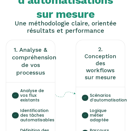
d’automatisations
sur mesure
Une méthodologie claire, orientée
résultats et performance
2.
1. Analyse &
Conception
compréhension
des
de vos
workflows
processus
sur mesure
Analyse de
vos flux
Scénarios
existants
d’automatisation
Identification
Logique
des tâches
métier
automatisables
adaptée
Définition des
Parcours