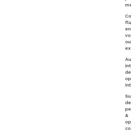
mé
Co
fl
en
vo
ou
ex
Au
in
de
op
in
Su
de
pe
&
op
co