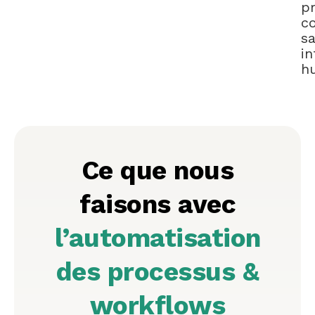
p
c
s
in
h
Ce que nous
faisons avec
l’automatisation
des processus &
workflows